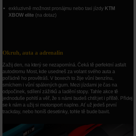
exkluzivně možnost pronájmu nebo taxi jízdy
KTM
XBOW elite
(na dotaz)
Okruh, auta a adrenalin
Zažij den, na který se nezapomíná. Čeká tě perfektní asfalt
autodromu Most, kde usedneš za volant svého auta a
pořádně ho provětráš. V boxech to žije vůní benzínu,
smíchem i vůní spálených gum. Mezi jízdami je čas na
odpočinek, sdílení zážitků a ladění stopy. Tahle akce tě
jednoduše pohltí a věř, že s námi budeš chtít jet i příště. Přidej
se k nám a užij si motorsport naplno. Ať už jedeš první
trackday, nebo honíš desetinky, tohle tě bude bavit.