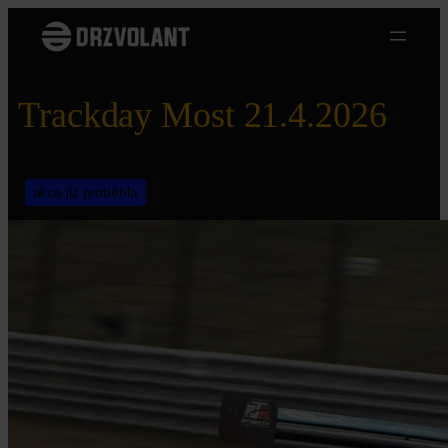
Přeskočit
na
obsah
Trackday Most 21.4.2026
akce již proběhla