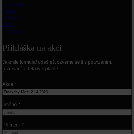
Facebook
Twitter
Linkedin
Xing
Pinterest
Přihláška na akci
Jakmile formulář odešleš, ozveme se ti s potvrzením,
rezervací a detaily k platbě.
Akce
Jméno
Příjmení