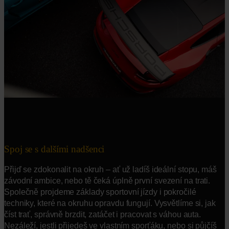
Spoj se s dalšími nadšenci
Přijď se zdokonalit na okruh – ať už ladíš ideální stopu, máš
závodní ambice, nebo tě čeká úplně první svezení na trati.
Společně projdeme základy sportovní jízdy i pokročilé
techniky, které na okruhu opravdu fungují. Vysvětlíme si, jak
číst trať, správně brzdit, zatáčet i pracovat s váhou auta.
Nezáleží, jestli přijedeš ve vlastním sporťáku, nebo si půjčíš