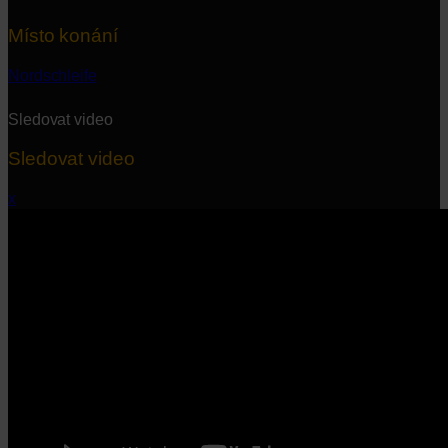
Místo konání
Nordschleife
Sledovat video
Sledovat video
x