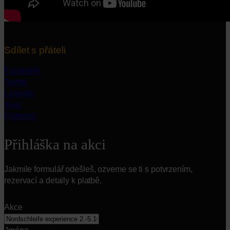
Sdílet s přáteli
Facebook
Twitter
Linkedin
Xing
Pinterest
Přihláška na akci
Jakmile formulář odešleš, ozveme se ti s potvrzením,
rezervací a detaily k platbě.
Akce