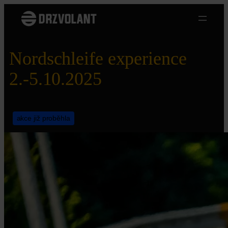
Přeskočit
na
obsah
Nordschleife experience
2.-5.10.2025
akce již proběhla