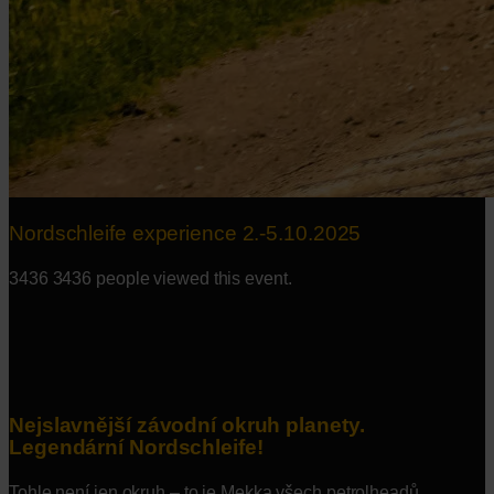
Nordschleife experience 2.-5.10.2025
3436
3436 people viewed this event.
Nejslavnější závodní okruh planety.
Legendární Nordschleife!
Tohle není jen okruh – to je Mekka všech petrolheadů.