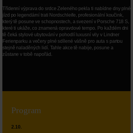
Třídenní výprava do srdce Zeleného pekla ti nabídne dny plné
jízd po legendární trati Nordschleife, profesionální koučink,
který tě posune ve schopnostech, a svezení v Porsche 718 S,
které ti ukáže, co znamená opravdové tempo. Po každém dni
tě čeká stylové ubytování v pohodlí luxusní vily v Lindner
Ferienparku a večery plné sdílené vášně pro auta s partou
stejně naladěných lidí. Tahle akce tě nabije, posune a
zůstane v tobě napořád.
Program
2.10.