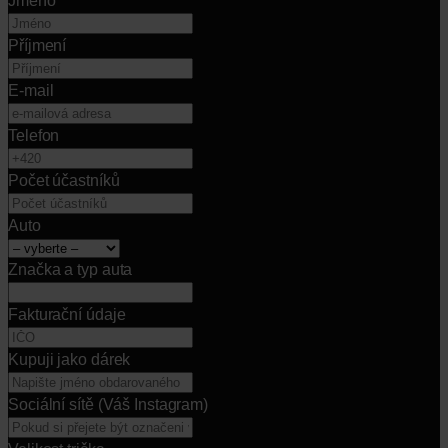
Jméno
Příjmení
E-mail
Telefon
Počet účastníků
Auto
Značka a typ auta
Fakturační údaje
Kupuji jako dárek
Sociální sítě (Váš Instagram)