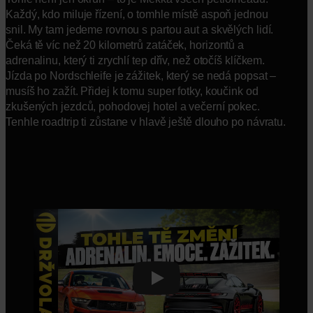
Každý, kdo miluje řízení, o tomhle místě aspoň jednou
snil. My tam jedeme rovnou s partou aut a skvělých lidí.
Čeká tě víc než 20 kilometrů zatáček, horizontů a
adrenalinu, který ti zrychlí tep dřív, než otočíš klíčkem.
Jízda po Nordschleife je zážitek, který se nedá popsat –
musíš ho zažít. Přidej k tomu super fotky, koučink od
zkušených jezdců, pohodovej hotel a večerní pokec.
Tenhle roadtrip ti zůstane v hlavě ještě dlouho po návratu.
Play