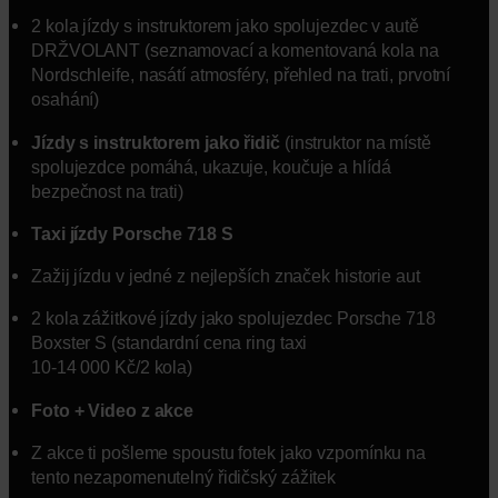
2 kola jízdy s instruktorem jako spolujezdec v autě
DRŽVOLANT (seznamovací a komentovaná kola na
Nordschleife, nasátí atmosféry, přehled na trati, prvotní
osahání)
Jízdy s instruktorem jako řidič
(instruktor na místě
spolujezdce pomáhá, ukazuje, koučuje a hlídá
bezpečnost na trati)
Taxi jízdy Porsche 718 S
Zažij jízdu v jedné z nejlepších značek historie aut
2 kola zážitkové jízdy jako spolujezdec Porsche 718
Boxster S (standardní cena ring taxi
10-14 000 Kč/2 kola)
Foto + Video z akce
Z akce ti pošleme spoustu fotek jako vzpomínku na
tento nezapomenutelný řidičský zážitek