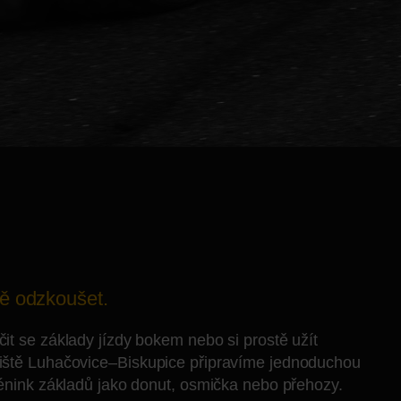
ě odzkoušet.
čit se základy jízdy bokem nebo si prostě užít
etiště Luhačovice–Biskupice připravíme jednoduchou
trénink základů jako donut, osmička nebo přehozy.