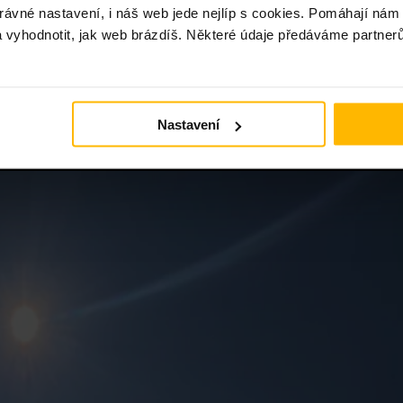
právné nastavení, i náš web jede nejlíp s cookies. Pomáhají nám
 a vyhodnotit, jak web brázdíš. Některé údaje předáváme partnerů
 si náhradní sadu pneumatik, ať si to můžeš užít naplno.
a. Chceme zjistit, jak plocha funguje, jaký má potenciál 
hodíme na gril sýry i maso, pokecáme a užijeme si
Nastavení