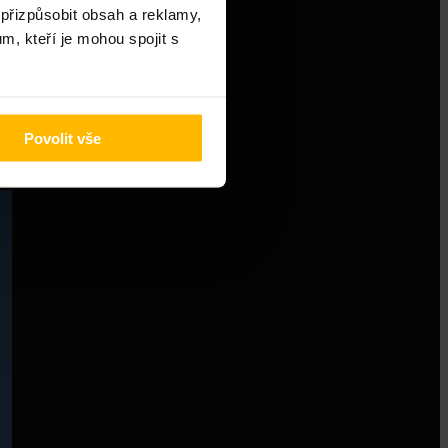
 přizpůsobit obsah a reklamy,
m, kteří je mohou spojit s
a
Povolit vše