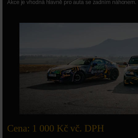
Akce je vhodná hlavně pro auta se zadním náhonem.
Cena: 1 000 Kč vč. DPH