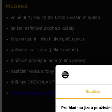
Možnosti
volné drift jízdy 13:00-17:00 s vlastním autem
letištní asfaltová plocha s kužely
bez omezení limitu hluku/ počtu pneu
grillování zajištěno (pěkné počasí)
možnost pronájmu auta (nutno přede)
natáčení videa a fotky
drift taxi DRŽVOLANT ( 500 Kč)
Souhlas
poloha letiště Luhačovice
Pro hladkou jízdu používám