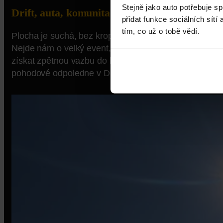
Stejně jako auto potřebuje s
Drift, auta, komunita
přidat funkce sociálních sítí
tím, co už o tobě vědí.
Plocha je suchá, bez kropení, takže doporučujeme vzít
Nejde nám o velký event, ale o testovačku nového míst
získat zpětnou vazbu do budoucna. Když bude hezky, 
pohodové odpoledne v DRŽVOLANT stylu.