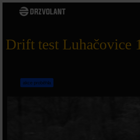
Přeskočit
na
obsah
Drift test Luhačovice 
akce proběhla