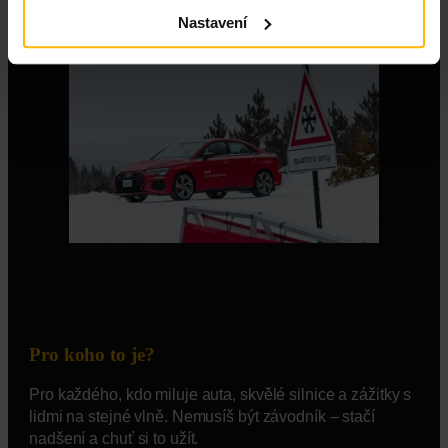
Nastavení
Pro koho to je?
Pro každého, kdo miluje auta, skvělé silnice a zážitky s
lidmi na stejné vlně. Nemusíš být závodník – stačí
nadšení a chuť si to užít.