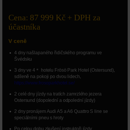
Cena: 87 999 Kč + DPH za
účastníka
V ceně
4 dny našlapaného řidičského programu ve
Švédsku
3 dny ve 4＊ hotelu Frösö Park Hotel (Ostersund),
sdíleně na pokoji po dvou lidech,
https://www.frosoparkhotel.se/
2 celé dny jízdy na tratích zamrzlého jezera
Ostersund (dopolední a odpolední jízdy)
2 dny pronájem Audi A5 a A6 Quattro S line se
speciálními pneu s hroty
Po celou dobu zkušení instruktoři jízdy