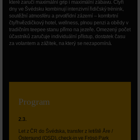
které zaručí maximální grip i maximální zábavu. Čtyři
dny ve Švédsku kombinují intenzivní řidičský trénink,
soutěžní atmosféru a prvotřídní zázemí – komfortní
čtyřhvězdičkový hotel, wellness, plnou penzi a obědy v
tradičním teepee stanu přímo na jezeře. Omezený počet
účastníků zaručuje individuální přístup, dostatek času
za volantem a zážitek, na který se nezapomíná.
Program
2.3.
Let z ČR do Švédska, transfer z letiště Åre /
Östersund (OSD), check-in ve Frösö Park