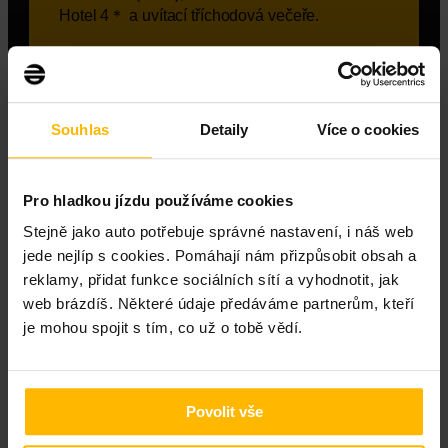
Hotel 4＊ a uvítací tříchodová večeře.
3.3.
Snídaně, Ice Driving – základy jízdy na ledu,
oběd v týpí stanu, Scandinavian Flick & slalom,
Souhlas
Detaily
Více o cookies
soutěž na krátkém okruhu a dvouchodová
večeře.
4.3.
Pro hladkou jízdu používáme cookies
Stejně jako auto potřebuje správné nastavení, i náš web
Snídaně, jízda na krátkém okruhu, oběd v týpí
stanu, jízda na dlouhém okruhu, relax ve
jede nejlíp s cookies. Pomáhají nám přizpůsobit obsah a
wellness / spa a tříchodová večeře.
reklamy, přidat funkce sociálních sítí a vyhodnotit, jak
web brázdíš. Některé údaje předáváme partnerům, kteří
5.3.
je mohou spojit s tím, co už o tobě vědí.
Snídaně, transfer na letiště Åre / Östersund
(OSD) a let zpět do ČR.
Povolit vše