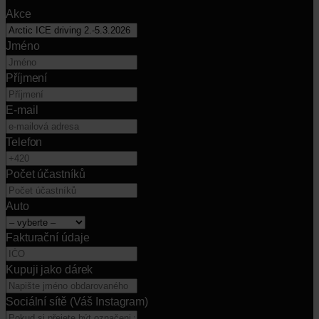
Akce
Jméno
Příjmení
E-mail
Telefon
Počet účastníků
Auto
Fakturační údaje
Kupuji jako dárek
Sociální sítě (Váš Instagram)