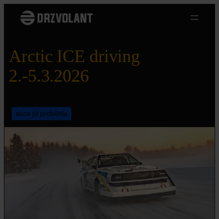
Přeskočit
na
obsah
Arctic ICE driving
2.-5.3.2026
akce již proběhla