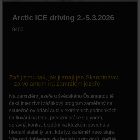
Arctic ICE driving 2.-5.3.2026
8400
Zažij zimu tak, jak ji znají jen Skandinávci
– za volantem na zamrzlém jezeře.
Na zamrzlém jezeře u švédského Östersundu tě
čeká intenzivní zážitkový program zaměřený na
skutečné ovládání auta v extrémních podmínkách.
Driftování na ledu, precizní práce s plynem,
správná kontra, brzdění na kluzkém povrchu a
hledání stability tam, kde fyzika téměř neexistuje.
Vše pod dohledem zkušených instruktorů, kteří tě