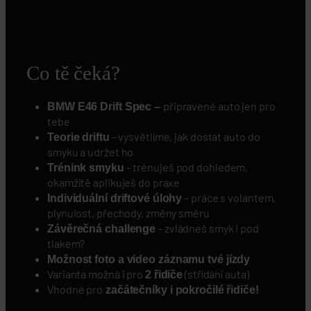
@MichalReichert850 a Standův top dům na kolech
Co tě čeká?
připravené auto jen pro
BMW E46 Drift Spec –
tebe
– vysvětlíme, jak dostat auto do
Teorie driftu
smyku a udržet ho
– trénuješ pod dohledem,
Trénink smyku
okamžitě aplikuješ do praxe
– práce s volantem,
Individuální driftové úlohy
plynulost, přechody, změny směru
– zvládneš smyk i pod
Závěrečná challenge
tlakem?
Možnost
foto a video záznamu
tvé jízdy
Varianta možná i pro
(střídání auta)
2 řidiče
Vhodné pro
začátečníky i pokročilé řidiče!