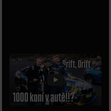
Play
Natáčení Osobního řidiče!! | @OsobniRidicMiraHejda,