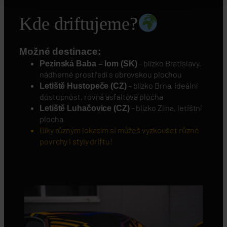
Kde driftujeme?
Možné destinace:
– blízko Bratislavy,
Pezinská Baba – lom (SK)
nádherné prostředí s obrovskou plochou
– blízko Brna, ideální
Letiště Hustopeče (CZ)
dostupnost, rovná asfaltová plocha
– blízko Zlína, letištní
Letiště Luhačovice (CZ)
plocha
Díky různým lokacím si můžeš vyzkoušet různé
povrchy i styly driftu!