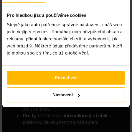
Pozor! Jakákoli škoda na majetku, zdraví účastníků, 3.
osob a ploše jde na finanční odpovědnost řidiče.
Pro hladkou jízdu používáme cookies
Stejně jako auto potřebuje správné nastavení, i náš web
jede nejlíp s cookies. Pomáhají nám přizpůsobit obsah a
reklamy, přidat funkce sociálních sítí a vyhodnotit, jak
web brázdíš. Některé údaje předáváme partnerům, kteří
Pro koho je tento kurz
je mohou spojit s tím, co už o tobě vědí.
určen?
kteří chtějí pochopit, jak
Pro začátečníky,
Povolit vše
funguje smyk a jak ho bezpečně zvládnout.
kteří chtějí
Pro nadšence do driftování,
Nastavení
posunout své schopnosti na vyšší úroveň.
kteří si chtějí
vyzkoušet
Pro řidiče,
bezpečně
jízdu na limitu.
kteří hledají
s
Pro ty,
adrenalinový zážitek
pořádnou dávkou kontroly nad autem.