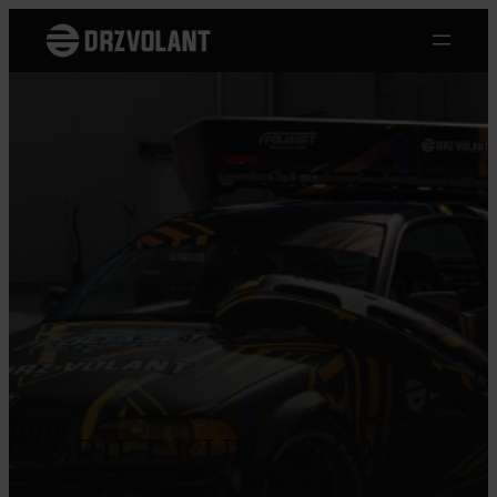
Přeskočit
na
obsah
DRIFT KURZ S BMW