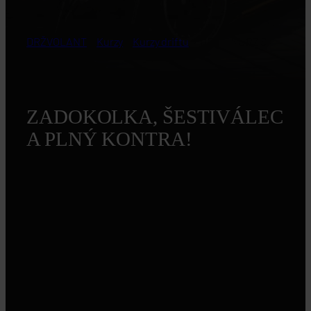
E46
DRŽVOLANT
>
Kurzy
>
Kurzy driftu
>
DRIFT KURZ S
BMW E46
ZADOKOLKA, ŠESTIVÁLEC
A PLNÝ KONTRA!