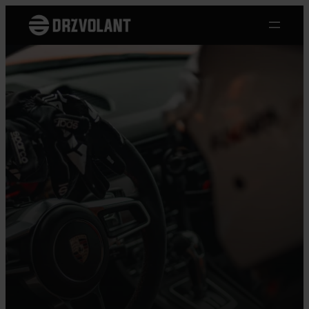
Přeskočit
na
obsah