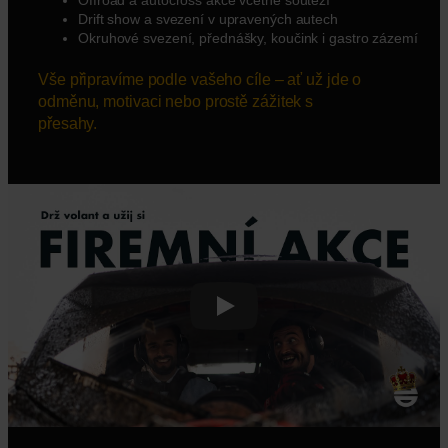
Offroad a autocross akce včetně soutěží
Drift show a svezení v upravených autech
Okruhové svezení, přednášky, koučink i gastro zázemí
Vše připravíme podle vašeho cíle – ať už jde o
odměnu, motivaci nebo prostě zážitek s
přesahy.
Play