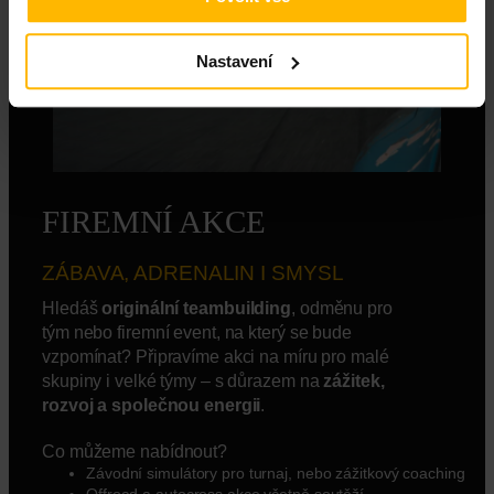
Nastavení
FIREMNÍ AKCE
ZÁBAVA, ADRENALIN I SMYSL
Hledáš
originální teambuilding
, odměnu pro
tým nebo firemní event, na který se bude
vzpomínat? Připravíme akci na míru pro malé
skupiny i velké týmy – s důrazem na
zážitek,
rozvoj a společnou energii
.
Co můžeme nabídnout?
Závodní simulátory pro turnaj, nebo zážitkový coaching