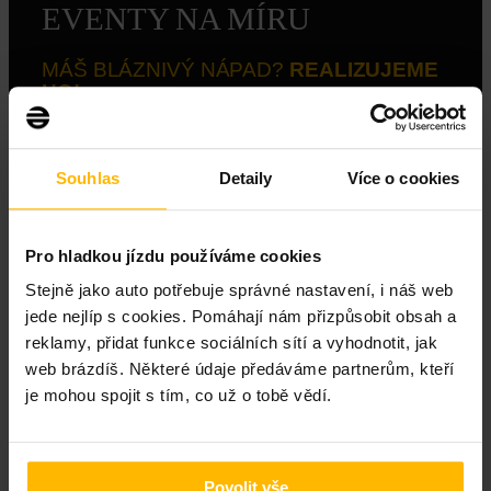
EVENTY NA MÍRU
MÁŠ BLÁZNIVÝ NÁPAD?
REALIZUJEME
HO!
Nenajdeš svou představu v naší standardní
nabídce?
Napiš nám.
Souhlas
Detaily
Více o cookies
Milujeme netradiční projekty – ať už chceš
překvapit
kamaráda svezením, natočit zážitkové video,
Pro hladkou jízdu používáme cookies
udělat tajný závod pro partu, svatbu v boxu,
rozlučku na drifťáku,
nebo třeba zorganizovat
Stejně jako auto potřebuje správné nastavení, i náš web
firemní Dakar.
jede nejlíp s cookies. Pomáhají nám přizpůsobit obsah a
reklamy, přidat funkce sociálních sítí a vyhodnotit, jak
Stačí nápad nebo přání – zbytek zařídíme my.
web brázdíš. Některé údaje předáváme partnerům, kteří
Cenová nabídka a návrh akce vždy individuální
je mohou spojit s tím, co už o tobě vědí.
Povolit vše