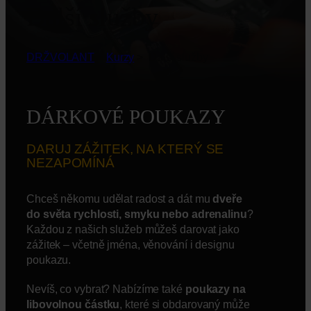
Další služby
DRŽVOLANT
>
Kurzy
>
Další služby
DÁRKOVÉ POUKAZY
DARUJ ZÁŽITEK, NA KTERÝ SE
NEZAPOMÍNÁ
Chceš někomu udělat radost a dát mu
dveře
do světa rychlosti, smyku nebo adrenalinu
?
Každou z našich služeb můžeš darovat jako
zážitek – včetně jména, věnování i designu
poukazu.
Nevíš, co vybrat? Nabízíme také
poukazy na
libovolnou částku
, které si obdarovaný může